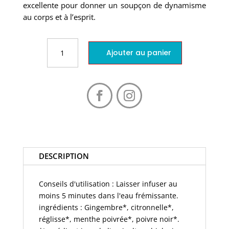
excellente pour donner un soupçon de dynamisme
au corps et à l’esprit.
quantité
Ajouter au panier
de
Yogi
tea,
infusion
gingembre
citron
bio
DESCRIPTION
Conseils d'utilisation : Laisser infuser au
moins 5 minutes dans l'eau frémissante.
ingrédients : Gingembre*, citronnelle*,
réglisse*, menthe poivrée*, poivre noir*.