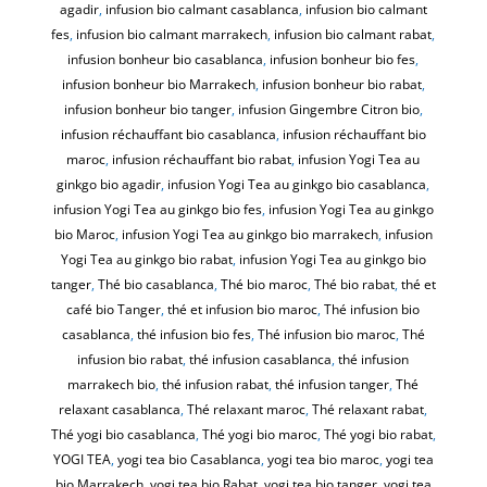
agadir
,
infusion bio calmant casablanca
,
infusion bio calmant
fes
,
infusion bio calmant marrakech
,
infusion bio calmant rabat
,
infusion bonheur bio casablanca
,
infusion bonheur bio fes
,
infusion bonheur bio Marrakech
,
infusion bonheur bio rabat
,
infusion bonheur bio tanger
,
infusion Gingembre Citron bio
,
infusion réchauffant bio casablanca
,
infusion réchauffant bio
maroc
,
infusion réchauffant bio rabat
,
infusion Yogi Tea au
ginkgo bio agadir
,
infusion Yogi Tea au ginkgo bio casablanca
,
infusion Yogi Tea au ginkgo bio fes
,
infusion Yogi Tea au ginkgo
bio Maroc
,
infusion Yogi Tea au ginkgo bio marrakech
,
infusion
Yogi Tea au ginkgo bio rabat
,
infusion Yogi Tea au ginkgo bio
tanger
,
Thé bio casablanca
,
Thé bio maroc
,
Thé bio rabat
,
thé et
café bio Tanger
,
thé et infusion bio maroc
,
Thé infusion bio
casablanca
,
thé infusion bio fes
,
Thé infusion bio maroc
,
Thé
infusion bio rabat
,
thé infusion casablanca
,
thé infusion
marrakech bio
,
thé infusion rabat
,
thé infusion tanger
,
Thé
relaxant casablanca
,
Thé relaxant maroc
,
Thé relaxant rabat
,
Thé yogi bio casablanca
,
Thé yogi bio maroc
,
Thé yogi bio rabat
,
YOGI TEA
,
yogi tea bio Casablanca
,
yogi tea bio maroc
,
yogi tea
bio Marrakech
,
yogi tea bio Rabat
,
yogi tea bio tanger
,
yogi tea