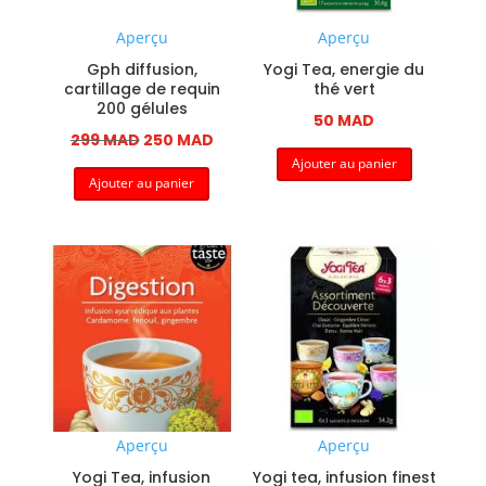
Aperçu
Aperçu
Gph diffusion,
Yogi Tea, energie du
cartillage de requin
thé vert
200 gélules
50
MAD
Le
Le
299
MAD
250
MAD
Ajouter au panier
prix
prix
Ajouter au panier
initial
actuel
était :
est :
299 MAD.
250 MAD.
Aperçu
Aperçu
Yogi Tea, infusion
Yogi tea, infusion finest