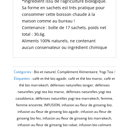
*Ingrédient issu de l'agriculture biologique.
Sa forme en sachets est très pratique pour
consommer cette boisson chaude à la
maison comme au bureau !
Contenance : boîte de 17 sachets, poids net
total : 30,6g.
Aliments 100% naturels, ne contenant
aucun conservateur ou ingrédient chimique
Catégories :
Bio et naturel
,
Complément Alimentaire
,
Yogi Tea
Étiquettes :
café et thé bio agadir
,
café et thé bio maroc
,
café et
thé bio marrakech
,
défenses naturelles tanger
,
défenses
naturelles yogi tea bio maroc
,
défenses naturelles yogi tea
casablanca
,
défenses naturelles yogi tea marrakech
,
femme
,
femme enceinte
,
INFUSION
,
infusion au fleur de ginseng bio
,
infusion au fleur de ginseng bio agadir
,
infusion au fleur de
ginseng bio fes
,
infusion au fleur de ginseng bio marrakech
,
infusion au fleur de ginseng bio rabat
,
infusion bio calmant