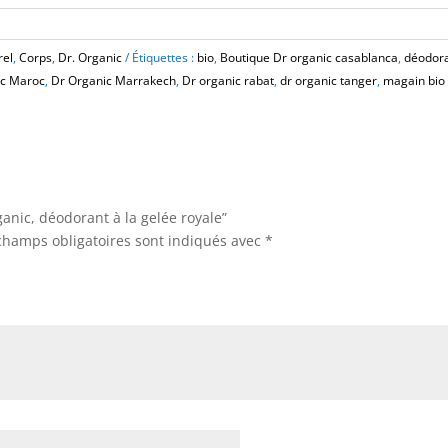
rel
,
Corps
,
Dr. Organic
Étiquettes :
bio
,
Boutique Dr organic casablanca
,
déodora
ic Maroc
,
Dr Organic Marrakech
,
Dr organic rabat
,
dr organic tanger
,
magain bio
ganic, déodorant à la gelée royale”
champs obligatoires sont indiqués avec
*