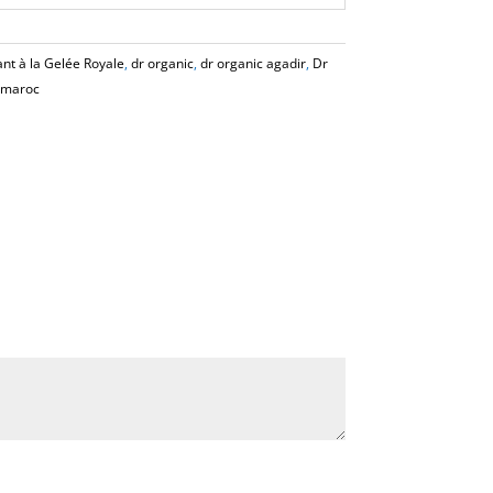
nt à la Gelée Royale
,
dr organic
,
dr organic agadir
,
Dr
 maroc