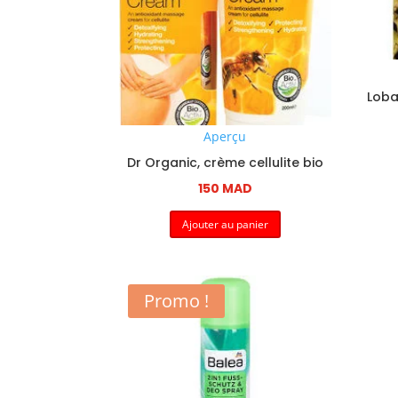
Loban
Aperçu
Dr Organic, crème cellulite bio
150
MAD
Ajouter au panier
Promo !