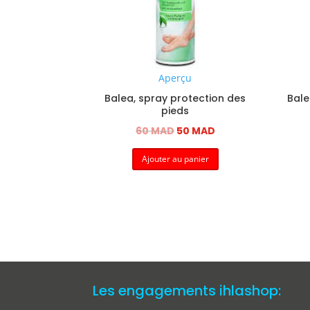
Aperçu
Balea, spray protection des
Bale
pieds
Le
Le
60
MAD
50
MAD
prix
prix
Ajouter au panier
initial
actuel
était :
est :
60 MAD.
50 MAD.
Les engagements ihlashop: