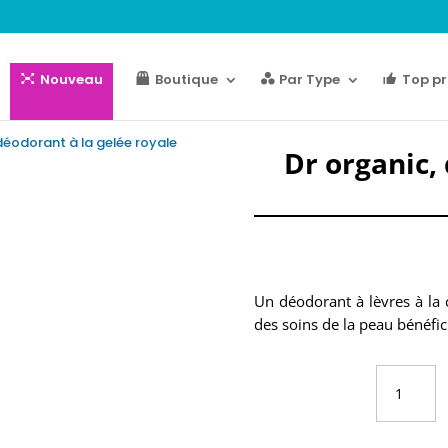
Nouveau
Boutique
Par Type
Top pr
déodorant à la gelée royale
Dr organic,
4 en stock
Un déodorant à lèvres à la 
des soins de la peau bénéfic
quantité
de
Dr
organic,