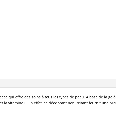
déodorant
à
la
gelée
royale
ficace qui offre des soins à tous les types de peau. A base de la gel
et la vitamine E. En effet, ce déodorant non irritant fournit une pro