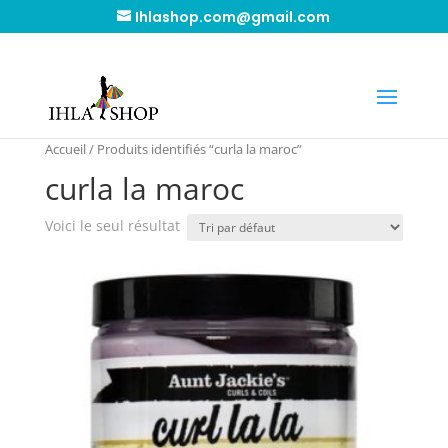
Ihlashop.com@gmail.com
Accueil
/ Produits identifiés “curla la maroc”
curla la maroc
Voici le seul résultat